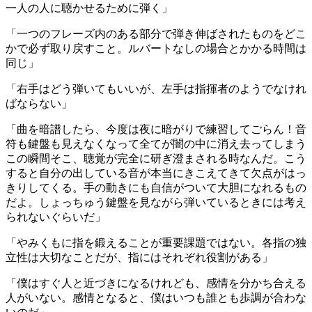
一人の人に聴かせるために弾く」
「一つのフレーズ内のある部分で弾き伸ばされたものをどこ
かで必ず取り戻すこと。ルバートなしの場合とかかる時間は
同じ」
「右手はどう弾いてもいいが、左手は指揮者のようでなけれ
ばならない」
「曲を暗譜したら、今度は夜に暗がりで練習してごらん！音
符も鍵盤も見えなくなって全てが闇の中に消え去ってしまう
この瞬間そこ、聴覚が完全に研ぎ澄まされる時なんだ。こう
すると自分の出している音が本当にきこえてきて欠点がはっ
きりしてくる。手の動きにも自信がついて大胆になれるもの
だよ。しょっちゅう鍵盤を見ながら弾いているときには考え
られないぐらいだ」
「やみくもに指を鍛えることが重要課題ではない。各指の独
立性は大切なことだが、指にはそれぞれ役割がある」
「僕はすぐ人と近づきになるけれども、感情を分かち合える
人がいない。感情となると、僕はいつも誰とも歩調が合わな