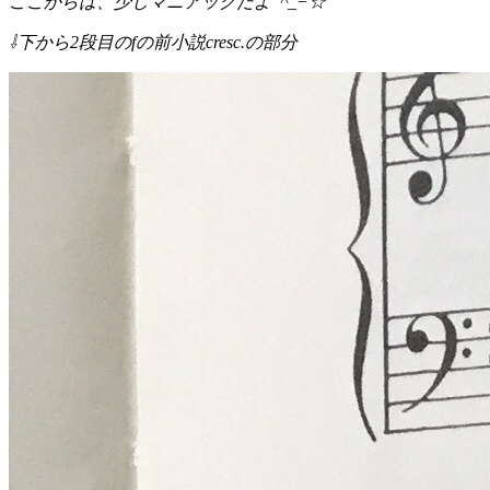
ここからは、少しマニアックだよ ^_−☆
⇩下から2段目のfの前小説cresc.の部分