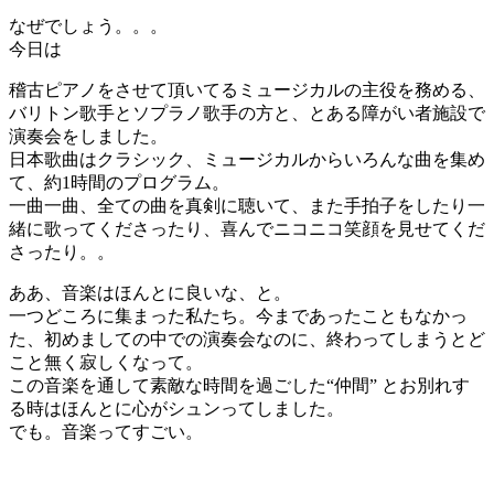
なぜでしょう。。。
今日は
稽古ピアノをさせて頂いてるミュージカルの主役を務める、
バリトン歌手とソプラノ歌手の方と、とある障がい者施設で
演奏会をしました。
日本歌曲はクラシック、ミュージカルからいろんな曲を集め
て、約1時間のプログラム。
一曲一曲、全ての曲を真剣に聴いて、また手拍子をしたり一
緒に歌ってくださったり、喜んでニコニコ笑顔を見せてくだ
さったり。。
ああ、音楽はほんとに良いな、と。
一つどころに集まった私たち。今まであったこともなかっ
た、初めましての中での演奏会なのに、終わってしまうとど
こと無く寂しくなって。
この音楽を通して素敵な時間を過ごした“仲間” とお別れす
る時はほんとに心がシュンってしました。
でも。音楽ってすごい。