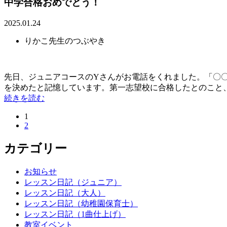
中学合格おめでとう！
2025.01.24
りかこ先生のつぶやき
先日、ジュニアコースのYさんがお電話をくれました。「〇
を決めたと記憶しています。第一志望校に合格したとのこと、と
続きを読む
1
2
カテゴリー
お知らせ
レッスン日記（ジュニア）
レッスン日記（大人）
レッスン日記（幼稚園保育士）
レッスン日記（1曲仕上げ）
教室イベント