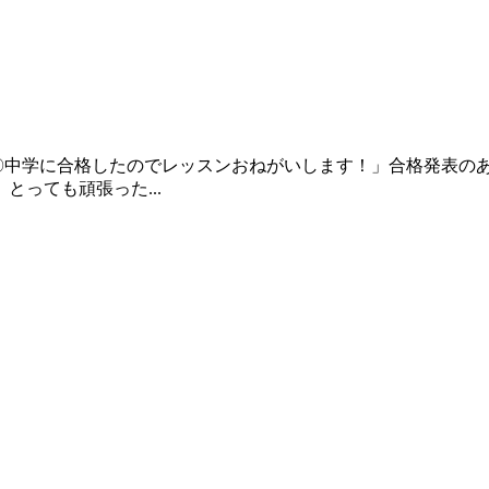
〇中学に合格したのでレッスンおねがいします！」合格発表の
っても頑張った...