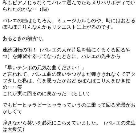
私もピアノじゃなくてバレエ選んでたらメリハリボディでい
られたのかな‥（悩）
バレエの曲はもちろん、ミュージカルものや、時にはおどる
ぽんぽこりんなんかもリクエストに上がるのです。
あるときの稽古で。
連続回転の術！（バレエの人が片足を軸にぐるぐる回るや
つ）を練習するってなったときに、バレエの先生から
「早いテンポの元気な曲ください！」
と言われて、バレエ曲の速いやつがまだ弾ききれなくてアタ
フタした私は、何を思ったかおどるぽんぽこりんをひき始
め‥‥笑
これが実に回るのに良かった！(らしい)
でもピーヒャラピーヒャラっていうのに乗って回る光景がお
かしくて
弾きながら笑いを必死にこらえていました。（バレエの先生
は大爆笑）