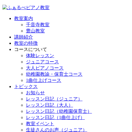
教室案内
千音寺教室
豊山教室
講師紹介
教室の特徴
コースについて
体験レッスン
ジュニアコース
大人ピアノコース
幼稚園教諭・保育士コース
1曲仕上げコース
トピックス
お知らせ
レッスン日記（ジュニア）
レッスン日記（大人）
レッスン日記（幼稚園保育士）
レッスン日記（1曲仕上げ）
教室イベント
生徒さんのお声（ジュニア）