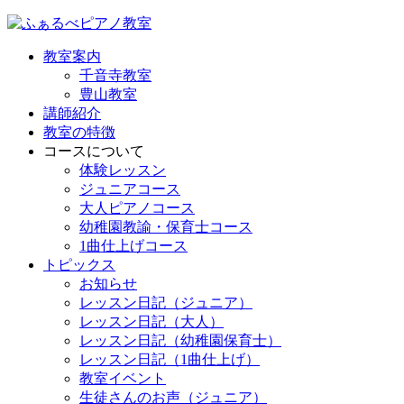
教室案内
千音寺教室
豊山教室
講師紹介
教室の特徴
コースについて
体験レッスン
ジュニアコース
大人ピアノコース
幼稚園教諭・保育士コース
1曲仕上げコース
トピックス
お知らせ
レッスン日記（ジュニア）
レッスン日記（大人）
レッスン日記（幼稚園保育士）
レッスン日記（1曲仕上げ）
教室イベント
生徒さんのお声（ジュニア）