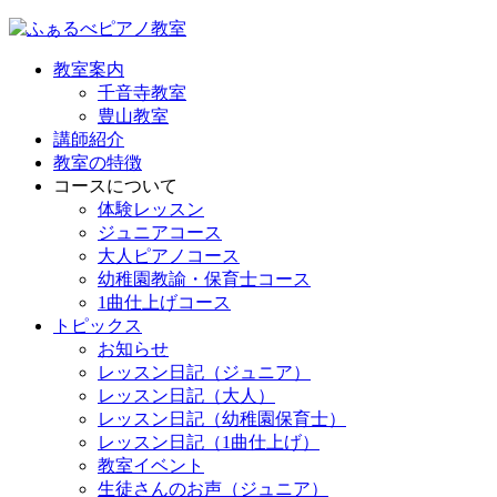
教室案内
千音寺教室
豊山教室
講師紹介
教室の特徴
コースについて
体験レッスン
ジュニアコース
大人ピアノコース
幼稚園教諭・保育士コース
1曲仕上げコース
トピックス
お知らせ
レッスン日記（ジュニア）
レッスン日記（大人）
レッスン日記（幼稚園保育士）
レッスン日記（1曲仕上げ）
教室イベント
生徒さんのお声（ジュニア）