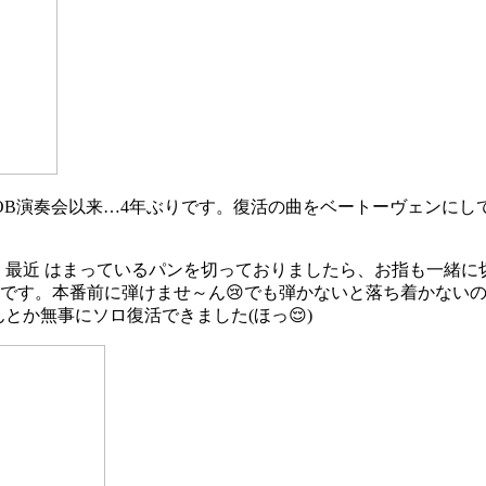
OB演奏会以来…4年ぶりです。復活の曲をベートーヴェンにし
 最近 はまっているパンを切っておりましたら、お指も一緒に
いです。本番前に弾けませ～ん😢でも弾かないと落ち着かないの
んとか無事にソロ復活できました(ほっ😌)